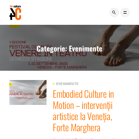
Categorie:
Evenimente
EVENIMENTE
Embodied Culture in
Motion – intervenții
artistice la Veneția,
Forte Marghera