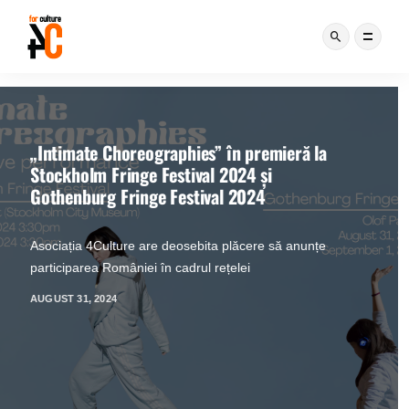
ră la
Open Call DanceWEB Scholarship
Deadline: 9 februarie 2024 Aplicațiile se tr
communication@4culture.ro cu subiectul
anunțe
IANUARIE 22, 2024