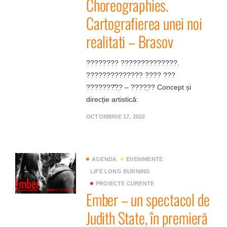
Choreographies.
Cartografierea unei noi
realitati – Brasov
???????? ??????????????.
?????????????? ???? ???
???????̆?̦? – ????̦?? Concept și
direcție artistică:
OCTOMBRIE 17, 2022
AGENDA
EVENIMENTE
LIFE LONG BURNING
PROIECTE CURENTE
Ember – un spectacol de
Judith State, în premieră