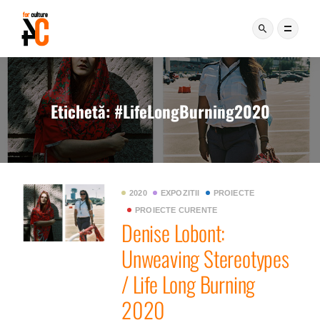
Etichetă:
#LifeLongBurning2020
2020
EXPOZITII
PROIECTE
PROIECTE CURENTE
Denise Lobont:
Unweaving Stereotypes
/ Life Long Burning
2020