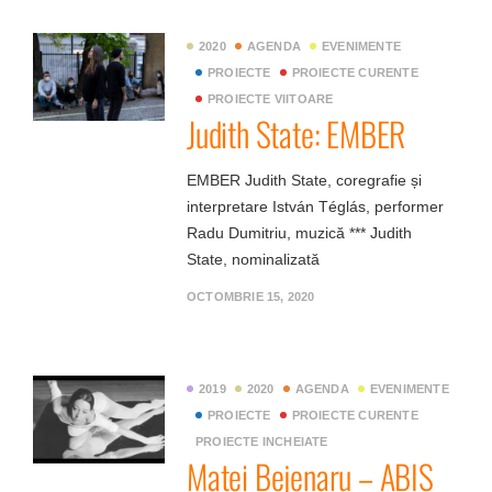
2020
AGENDA
EVENIMENTE
PROIECTE
PROIECTE CURENTE
PROIECTE VIITOARE
Judith State: EMBER
EMBER Judith State, coregrafie și
interpretare István Téglás, performer
Radu Dumitriu, muzică *** Judith
State, nominalizată
OCTOMBRIE 15, 2020
2019
2020
AGENDA
EVENIMENTE
PROIECTE
PROIECTE CURENTE
PROIECTE INCHEIATE
Matei Bejenaru – ABIS