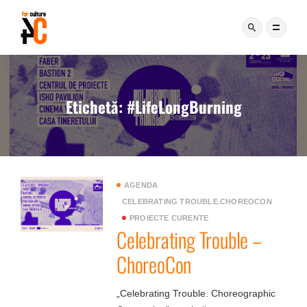
Etichetă:
#LifeLongBurning
AGENDA
CELEBRATING TROUBLE.CHOREOCON
PROIECTE CURENTE
Celebrating Trouble –
ChoreoCon
„Celebrating Trouble. Choreographic