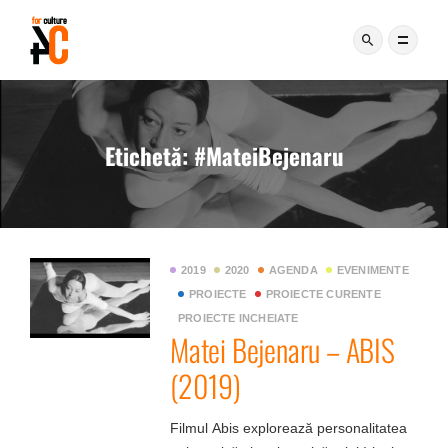
Etichetă:
#MateiBejenaru
2019
2020
AGENDA
EVENIMENTE
PROIECTE
PROIECTE CURENTE
PROIECTE INCHEIATE
Matei Bejenaru – ABIS
(2019)
Filmul Abis explorează personalitatea