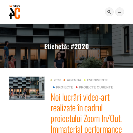
Etichetă:
#2020
2020
AGENDA
EVENIMENTE
PROIECTE
PROIECTE CURENTE
Noi lucrări video-art
realizate în cadrul
proiectului Zoom In/Out.
Immaterial performance