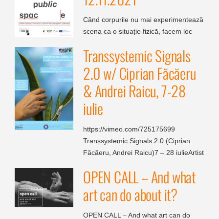
Când corpurile nu mai experimentează
scena ca o situație fizică, facem loc
Transsystemic Signals
2.0 w/ Ciprian Făcăeru
& Andrei Raicu, 7-28
iulie
https://vimeo.com/725175699
Transsystemic Signals 2.0 (Ciprian
Făcăeru, Andrei Raicu)7 – 28 iulieArtist
OPEN CALL – And what
art can do about it?
OPEN CALL – And what art can do