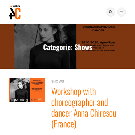
Categorie:
Shows
SHOWS
Workshop with
choreographer and
dancer Anna Chirescu
(France)